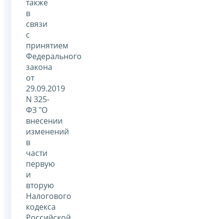
также
в
связи
с
принятием
Федерального
закона
от
29.09.2019
N 325-
ФЗ "О
внесении
изменений
в
части
первую
и
вторую
Налогового
кодекса
Российской