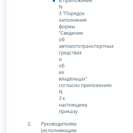
В приложение
N
3 "Порядок
заполнения
формы
"Сведения
об
автомототранспортных
средствах
и
об
их
владельцах"
согласно приложению
N
3 к
настоящему
приказу.
Руководителям
(исполняющим