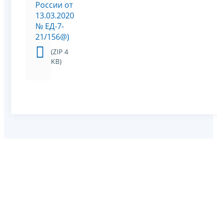
России от
13.03.2020
№ ЕД-7-
21/156@)
(ZIP 4
KB)