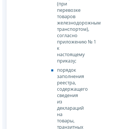
(при
перевозке
товаров
железнодорожным
транспортом),
согласно
приложению № 1
к
настоящему
приказу;
порядок
заполнения
реестра,
содержащего
сведения
из
деклараций
на
товары,
транзитных