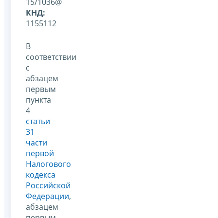
15/1036@
КНД:
1155112
В
соответствии
с
абзацем
первым
пункта
4
статьи
31
части
первой
Налогового
кодекса
Российской
Федерации
,
абзацем
первым