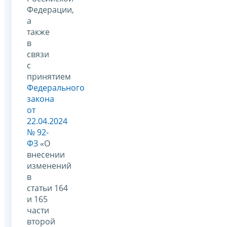
Федерации,
а
также
в
связи
с
принятием
Федерального
закона
от
22.04.2024
№ 92-
ФЗ
«О
внесении
изменений
в
статьи 164
и 165
части
второй