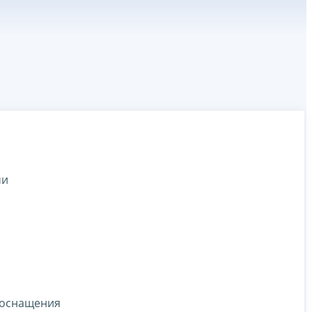
@
ми
 оснащения