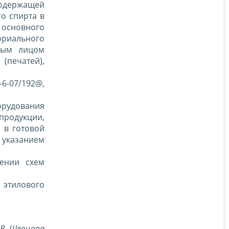
содержащей
о спирта в
основного
риального
тным лицом
(печатей),
-6-07/192@,
рудования
продукции,
 в готовой
с указанием
лении схем
 этилового
.В. Шевцова