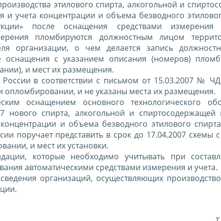
производства этилового спирта, алкогольной и спирто
 и учета концентрации и объема безводного этиловог
укции» после оснащения средствами измерения 
змерения пломбируются должностным лицом террито
теля организации, о чем делается запись должнос
е оснащения с указанием описания (номеров) пломб 
нии), и мест их размещения.
 России в соответствии с письмом от 15.03.2007 № ЧД
и опломбировании, и не указаны места их размещения.
еским оснащением основного технологического обо
"7 нового спирта, алкогольной и спиртосодержащей 
 концентрации и объема безводного этилового спирта
ии поручает представить в срок до 17.04.2007 схемы 
ании, и мест их установки.
дации, которые необходимо учитывать при состав
вания автоматическими средствами измерения и учета.
сведения организаций, осуществляющих производство
ции.
Т