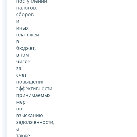
поступлений
налогов,
сборов
и
иных
платежей
в
бюджет,
в том
числе
за
счет
повышения
эффективности
принимаемых
мер
по
взысканию
задолженности,
а
также