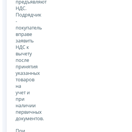
предъявляют
НДС.
Подрядчик
-
покупатель
вправе
заявить
НДС к
вычету
после
принятия
указанных
товаров
на
учет и
при
наличии
первичных
документов.
При