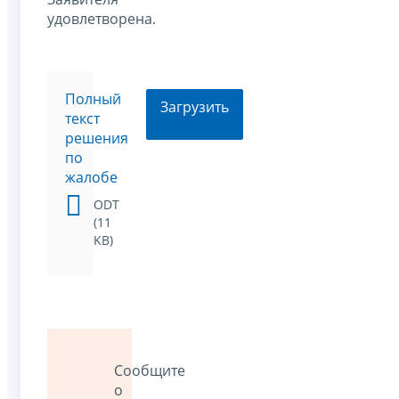
удовлетворена.
Полный
Загрузить
текст
решения
по
жалобе
ODT
(11
KB)
Сообщите
о