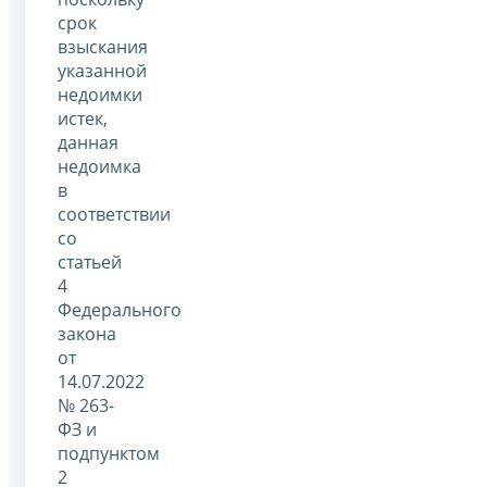
срок
взыскания
указанной
недоимки
истек,
данная
недоимка
в
соответствии
со
статьей
4
Федерального
закона
от
14.07.2022
№ 263-
ФЗ и
подпунктом
2