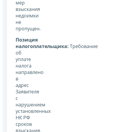
мер
взыскания
недоимки
не
пропущен.
Позиция
налогоплательщика:
Требование
об
уплате
налога
направлено
в
адрес
Заявителя
с
нарушением
установленных
НК РФ
сроков
взыскания,