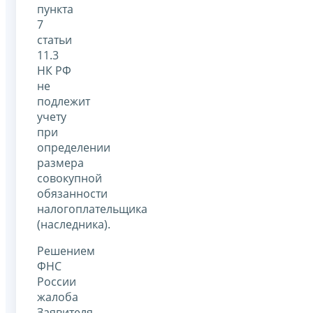
пункта
7
статьи
11.3
НК РФ
не
подлежит
учету
при
определении
размера
совокупной
обязанности
налогоплательщика
(наследника).
Решением
ФНС
России
жалоба
Заявителя