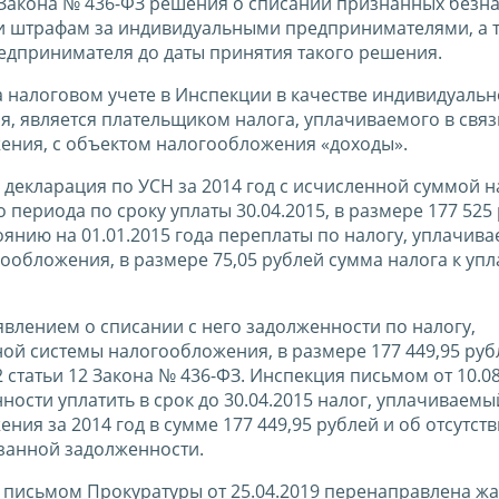
2 Закона № 436-ФЗ решения о списании признанных без
и штрафам за индивидуальными предпринимателями, а т
едпринимателя до даты принятия такого решения.
 налоговом учете в Инспекции в качестве индивидуальн
я, является плательщиком налога, уплачиваемого в связ
ния, с объектом налогообложения «доходы».
 декларация по УСН за 2014 год с исчисленной суммой н
периода по сроку уплаты 30.04.2015, в размере 177 525 
янию на 01.01.2015 года переплаты по налогу, уплачива
обложения, в размере 75,05 рублей сумма налога к упл
явлением о списании с него задолженности по налогу,
й системы налогообложения, в размере 177 449,95 руб
 статьи 12 Закона № 436-ФЗ. Инспекция письмом от 10.08
сти уплатить в срок до 30.04.2015 налог, уплачиваемый
я за 2014 год в сумме 177 449,95 рублей и об отсутст
занной задолженности.
е письмом Прокуратуры от 25.04.2019 перенаправлена ж