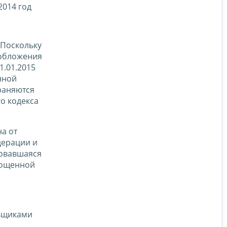
2014 год
Поскольку
ообложения
1.01.2015
нной
раняются
о кодекса
на от
дерации и
зовавшаяся
рощенной
льщиками