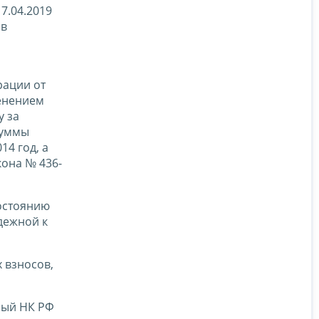
7.04.2019
ав
рации от
менением
у за
суммы
4 год, а
кона № 436-
состоянию
дежной к
 взносов,
ный НК РФ