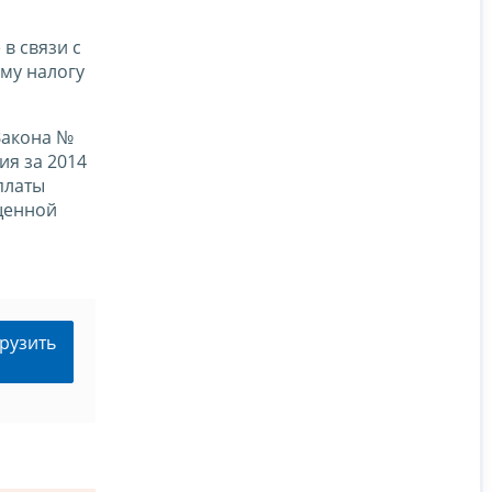
в связи с
му налогу
 Закона №
я за 2014
платы
ощенной
рузить