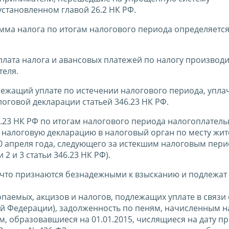
становленном главой 26.2 НК РФ.
сумма налога по итогам налогового периода определяетс
уплата налога и авансовых платежей по налогу производи
теля.
одлежащий уплате по истечении налогового периода, упла
логовой декларации статьей 346.23 НК РФ.
46.23 НК РФ по итогам налогового периода налогоплател
налоговую декларацию в налоговый орган по месту жит
 апреля года, следующего за истекшим налоговым пери
 и 3 статьи 346.23 НК РФ).
о, что признаются безнадежными к взысканию и подлежа
паемых, акцизов и налогов, подлежащих уплате в связи 
й Федерации), задолженность по пеням, начисленным н
, образовавшиеся на 01.01.2015, числящиеся на дату п