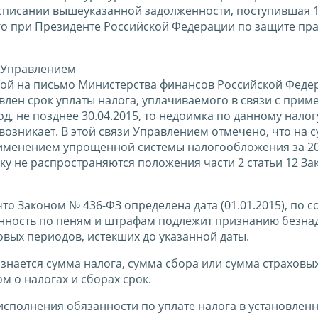
в списании вышеуказанной задолженности, поступившая 1
 при Президенте Российской Федерации по защите пр
 Управлением
ылкой на письмо Министерства финансов Российской Феде
овлен срок уплаты налога, уплачиваемого в связи с при
, не позднее 30.04.2015, то недоимка по данному налог
 возникает. В этой связи Управлением отмечено, что на 
рименением упрощенной системы налогообложения за 201
у не распространяются положения части 2 статьи 12 За
то Законом № 436-ФЗ определена дата (01.01.2015), по 
нность по пеням и штрафам подлежит признанию безна
вых периодов, истекших до указанной даты.
изнается сумма налога, сумма сбора или сумма страховых
м о налогах и сборах срок.
исполнения обязанности по уплате налога в установлен