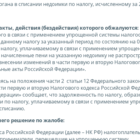
гана в списании недоимки по налогу, исчисленному за 
кты, действия (бездействия) которого обжалуются:
мого в связи с применением упрощенной системы налог
о данному налогу за указанный период по состоянию на 0
по налогу, уплачиваемому в связи с применением упроще
на начисленные пени на указанную недоимку не распрост
 внесении изменений в части первую и вторую Налоговог
ьные акты Российской Федерации».
ясь на положения части 2 статьи 12 Федерального зако
сти первую и вторую Налогового кодекса Российской Фе
ерации» сообщает, что задолженность по налогу, обра
ии по налогу, уплачиваемому в связи с применением уп
 списанию.
шего решение по жалобе:
екса Российской Федерации (далее – НК РФ) налогоплате
дприниматели, перешедшие на упрощенную систему