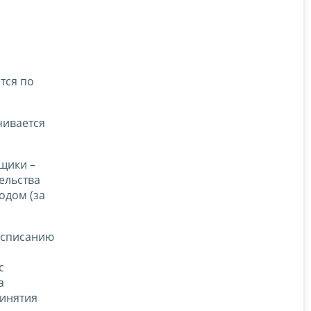
я
тся по
чивается
ьщики –
ельства
одом (за
т списанию
с
а
ринятия