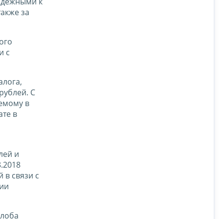
надежными к
акже за
ого
и с
алога,
рублей. С
емому в
ате в
лей и
.2018
 в связи с
вии
алоба