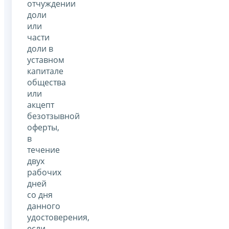
отчуждении
доли
или
части
доли в
уставном
капитале
общества
или
акцепт
безотзывной
оферты,
в
течение
двух
рабочих
дней
со дня
данного
удостоверения,
если