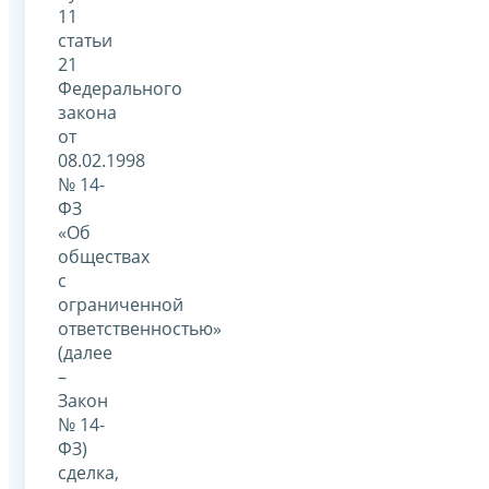
11
статьи
21
Федерального
закона
от
08.02.1998
№ 14-
ФЗ
«Об
обществах
с
ограниченной
ответственностью»
(далее
–
Закон
№ 14-
ФЗ)
сделка,