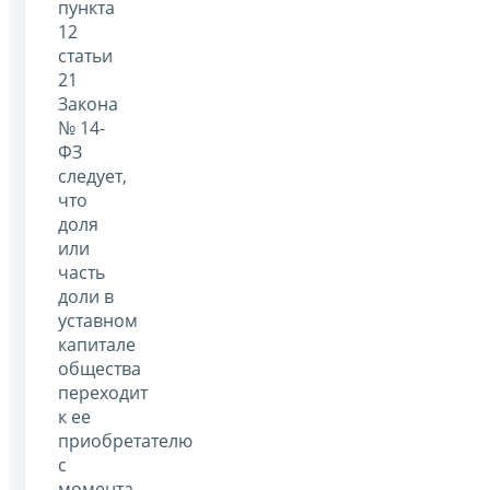
пункта
12
статьи
21
Закона
№ 14-
ФЗ
следует,
что
доля
или
часть
доли в
уставном
капитале
общества
переходит
к ее
приобретателю
с
момента