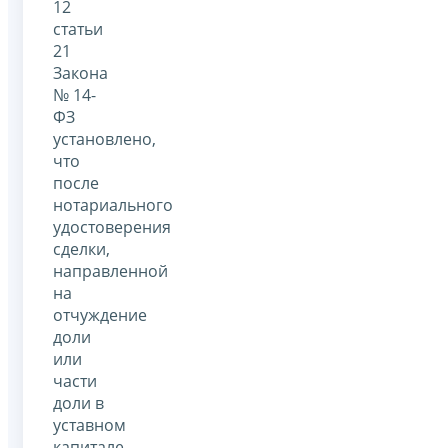
12
статьи
21
Закона
№ 14-
ФЗ
установлено,
что
после
нотариального
удостоверения
сделки,
направленной
на
отчуждение
доли
или
части
доли в
уставном
капитале