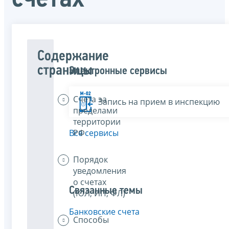
Содержание
страницы
Электронные сервисы
Счета за
Запись на прием в инспекцию
пределами
территории
РФ
Все сервисы
Порядок
уведомления
о счетах
Связанные темы
(ЮЛ, ИП, ФЛ)
Банковские счета
Способы