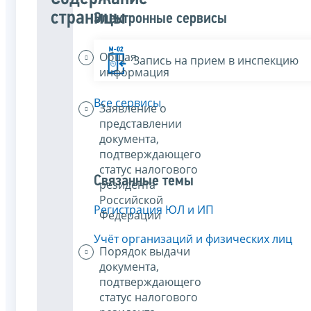
страницы
Электронные сервисы
Общая
Запись на прием в инспекцию
информация
Все сервисы
Заявление о
представлении
документа,
подтверждающего
статус налогового
Связанные темы
резидента
Российской
Регистрация ЮЛ и ИП
Федерации
Учёт организаций и физических лиц
Порядок выдачи
документа,
подтверждающего
статус налогового