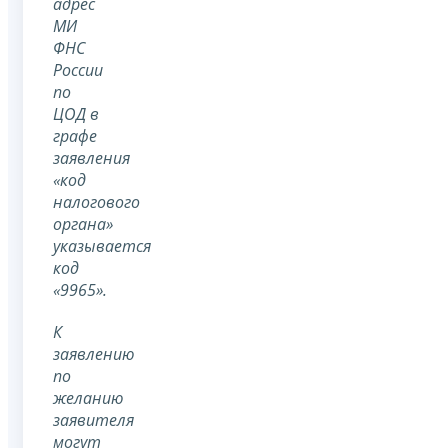
адрес
МИ
ФНС
России
по
ЦОД в
графе
заявления
«код
налогового
органа»
указывается
код
«9965».
К
заявлению
по
желанию
заявителя
могут