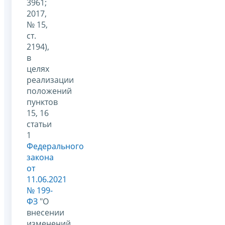
3961;
2017,
№ 15,
ст.
2194),
в
целях
реализации
положений
пунктов
15, 16
статьи
1
Федерального
закона
от
11.06.2021
№ 199-
ФЗ
"О
внесении
изменений