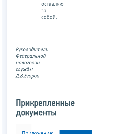
оставляю
за
собой.
Руководитель
Федеральной
налоговой
службы
Д.В.Егоров
Прикрепленные
документы
Приложение: