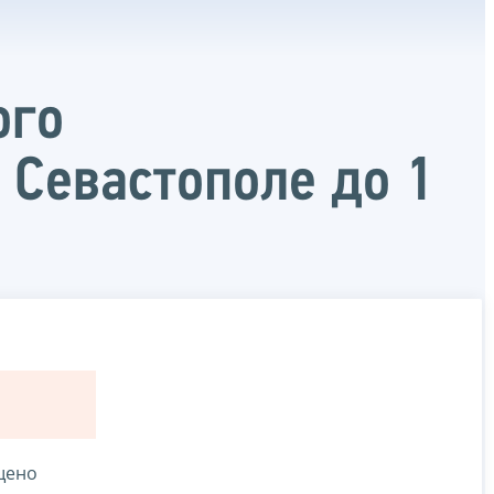
ого
 Севастополе до 1
щено