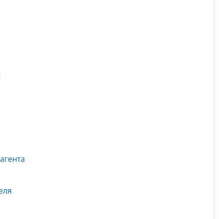
агента
еля