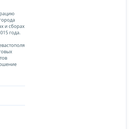
ерацию
города
х и сборах
015 года.
Севастополя
говых
тов
ершение
а