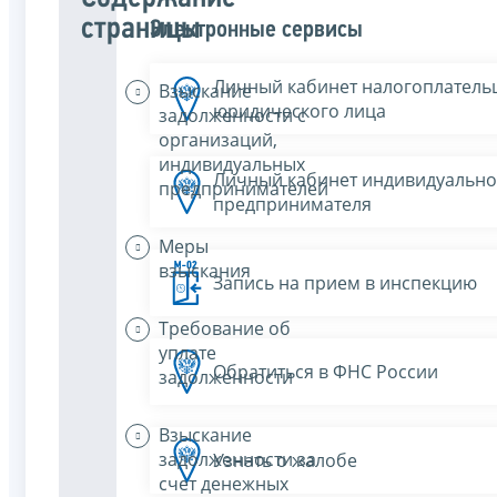
страницы
Электронные сервисы
Личный кабинет налогоплатель
Взыскание
юридического лица
задолженности с
организаций,
индивидуальных
Личный кабинет индивидуально
предпринимателей
предпринимателя
Меры
взыскания
Запись на прием в инспекцию
Требование об
уплате
Обратиться в ФНС России
задолженности
Взыскание
задолженности за
Узнать о жалобе
счет денежных