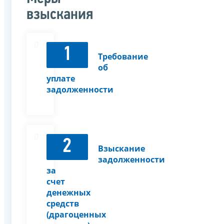
взыскания
1
Требование
об
уплате
задолженности
2
Взыскание
задолженности
за
счет
денежных
средств
(драгоценных