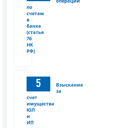
операций
по
счетам
в
банке
(статья
76
НК
РФ)
5
Взыскание
за
счет
имущества
ЮЛ
и
ИП