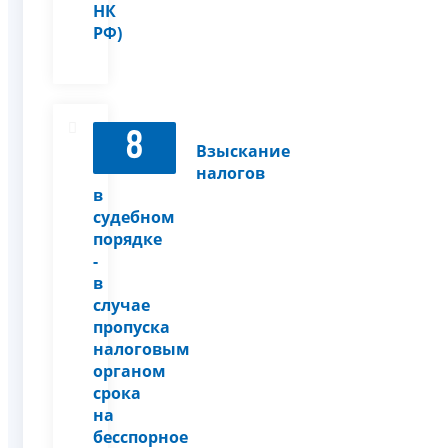
НК
РФ)
8
Взыскание
налогов
в
судебном
порядке
-
в
случае
пропуска
налоговым
органом
срока
на
бесспорное