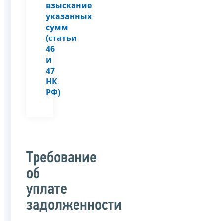
взыскание
указанных
сумм
(статьи
46
и
47
НК
РФ)
Требование
об
уплате
задолженности