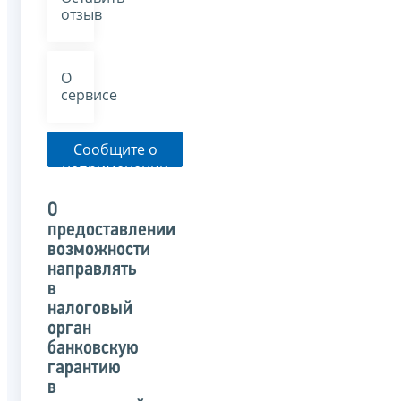
отзыв
О
сервисе
Сообщите о
неприменении
налоговым
органом
О
указанного
предоставлении
письма
возможности
направлять
в
налоговый
орган
банковскую
гарантию
в