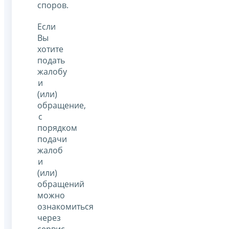
споров.
Если
Вы
хотите
подать
жалобу
и
(или)
обращение,
с
порядком
подачи
жалоб
и
(или)
обращений
можно
ознакомиться
через
сервис