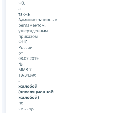
ФЗ,
а
также
Административным
регламентом,
утвержденным
приказом
ФНС
России
от
08.07.2019
№
ММВ-7-
19/343@;
-
жалобой
(апелляционной
жалобой)
по
смыслу,