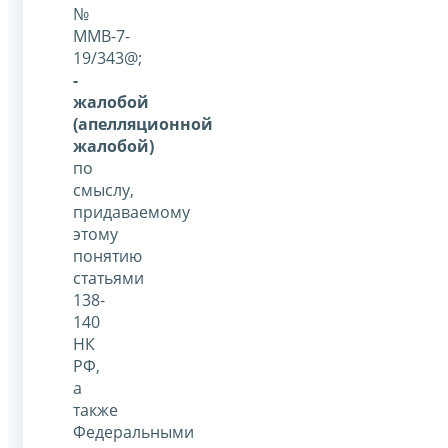
№
ММВ-7-
19/343@;
-
жалобой
(апелляционной
жалобой)
по
смыслу,
придаваемому
этому
понятию
статьями
138-
140
НК
РФ,
а
также
Федеральными