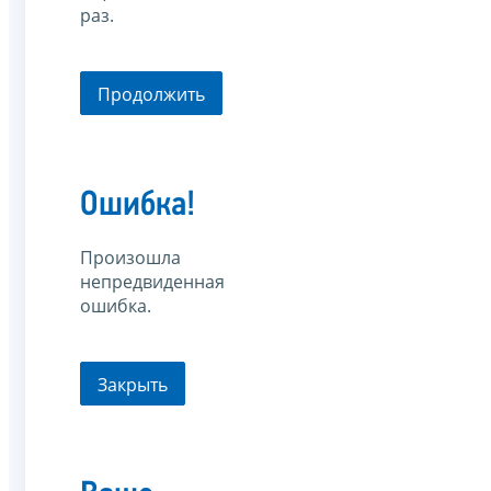
раз.
Продолжить
Ошибка!
Произошла
непредвиденная
ошибка.
Закрыть