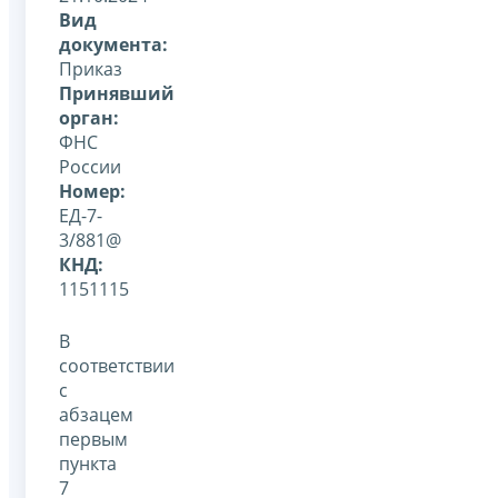
Вид
документа:
Приказ
Принявший
орган:
ФНС
России
Номер:
ЕД-7-
3/881@
КНД:
1151115
В
соответствии
с
абзацем
первым
пункта
7