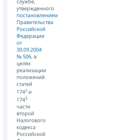
службе,
утвержденного
постановлением
Правительства
Российской
Федерации
от
30.09.2004
№ 506
, в
целях
реализации
положений
статей
2
174
и
3
174
части
второй
Налогового
кодекса
Российской