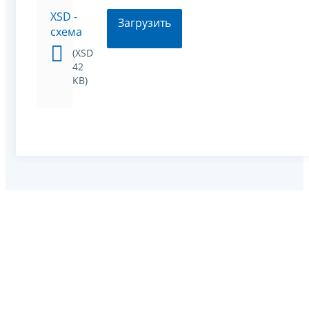
XSD -
Загрузить
схема
(XSD
42
KB)