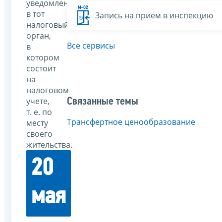
уведомление
в тот
Запись на прием в инспекцию
налоговый
орган,
Все сервисы
в
котором
состоит
на
налоговом
учете,
Связанные темы
т. е. по
Трансфертное ценообразование
месту
своего
жительства.
20
мая