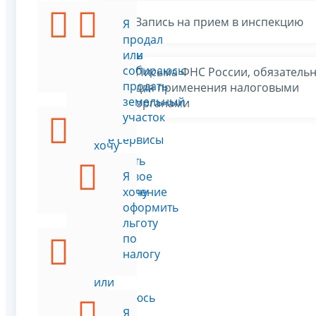
Запись на прием в инспекцию
Я
Я
хочу
продал
уплатить
или
налог
собираюсь
Письма ФНС России, обязатель
продать
для применения налоговыми
земельный
органами
участок
Я
Все сервисы
хочу
получить
налоговое
Я
уведомление
хочу
оформить
льготу
по
Я
налогу
купил
или
собираюсь
купить
Я