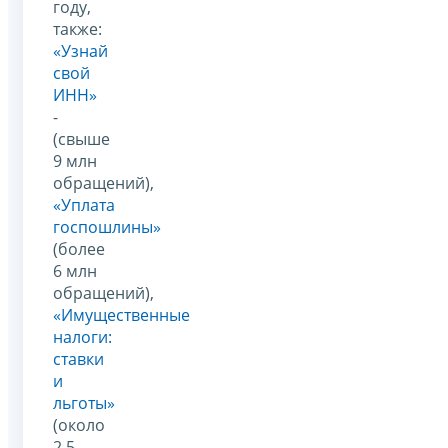
году,
также:
«Узнай
свой
ИНН»
-
(свыше
9 млн
обращений),
«Уплата
госпошлины»
(более
6 млн
обращений),
«Имущественные
налоги:
ставки
и
льготы»
(около
2,5