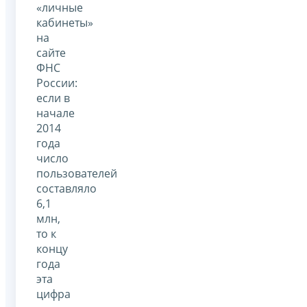
«личные
кабинеты»
на
сайте
ФНС
России:
если в
начале
2014
года
число
пользователей
составляло
6,1
млн,
то к
концу
года
эта
цифра