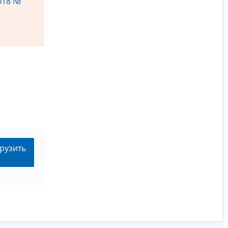
2018 №
рузить