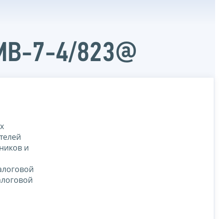
ММВ-7-4/823@
х
телей
ников и
алоговой
алоговой