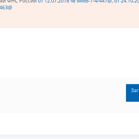
ами ФНС России
от 12.07.2018 № ММВ-7-4/447@
,
от 24.10.
/463@
Заг