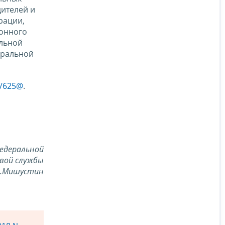
ителей и
рации,
йонного
альной
еральной
4/625@
.
едеральной
вой службы
В.Мишустин