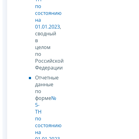
по
состоянию
на
01.01.2023
,
сводный
в
целом
по
Российской
Федерации
Отчетные
данные
по
форме
№
5-
ТН
по
состоянию
на
01.01.2023
,