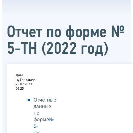
Отчет по форме №
5-ТН (2022 год)
Дата
публикации:
25.07.2023
09:25
Отчетные
данные
по
форме
№
5-
ТН