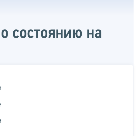
о состоянию на
й
й
й