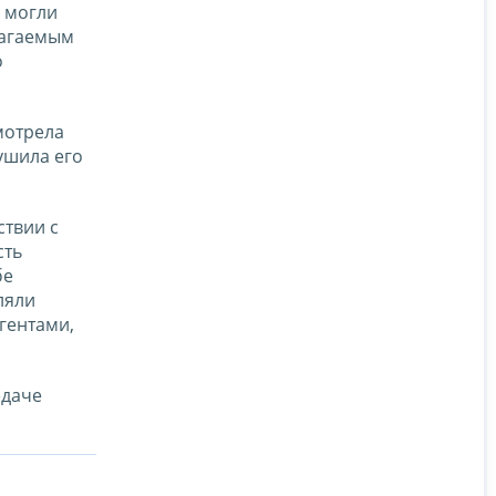
х могли
лагаемым
о
мотрела
ушила его
ствии с
сть
бе
ляли
гентами,
едаче