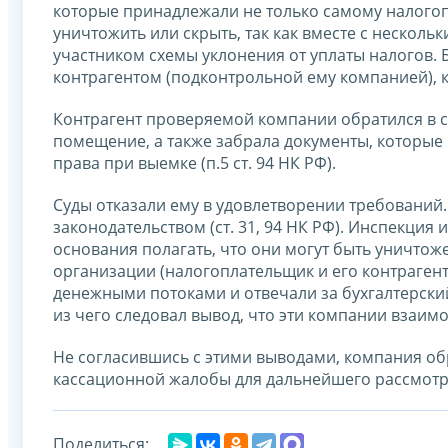
которые принадлежали не только самому налогопл
уничтожить или скрыть, так как вместе с неско
участником схемы уклонения от уплаты налогов.
контрагентом (подконтрольной ему компанией), ко
Контрагент проверяемой компании обратился в су
помещение, а также забрала документы, которые 
права при выемке (п.5 ст. 94 НК РФ).
Суды отказали ему в удовлетворении требований. 
законодательством (ст. 31, 94 НК РФ). Инспекция 
основания полагать, что они могут быть уничтож
организации (налогоплательщик и его контрагент
денежными потоками и отвечали за бухгалтерский
из чего следовал вывод, что эти компании взаим
Не согласившись с этими выводами, компания обр
кассационной жалобы для дальнейшего рассмотр
Поделиться: