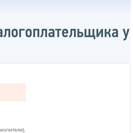
алогоплательщика у
копители),