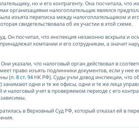
ательщику, но и его контрагенту. Она посчитала, что и
лькими организациями налогоплательщик являлся предпо
 Была изъята переписка между налогоплательщиком и ег
торая свидетельствовала об их участии в этой схеме.
д. Он посчитал, что инспекция незаконно вскрыла и ос
принадлежат компании и его сотрудникам, а значит нар
Они указали, что налоговый орган действовал в соответ
имеет право изъять подлинники документов, если у нее е
ены (
п. 8 ст. 94
НК РФ). Суды учли довод инспекции, что о
) занимают одни и те же офисы, одни и те же лица управ
 и налоговый учет в проверяемом периоде с его контра
озависимы.
атилась в Верховный Суд РФ, который отказал ей в пер
ения.