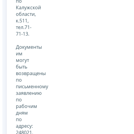
по
Калужской
области,
к.511,
тел.71-
71-13.
Документы
им
могут
быть
возвращены
по
письменному
заявлению
по
рабочим
дням
по
адресу:
248021,