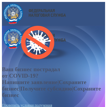
Ваш бизнес пострадал
от COVID-19?
Напишите заявление|Сохраните
бизнес|Получите субсидию|Сохраните
бизнес
Проверить условия получения