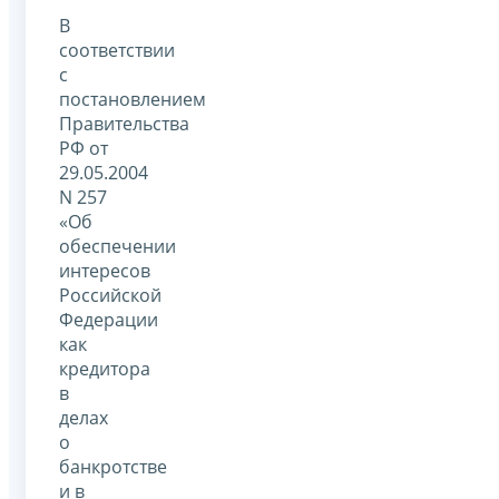
В
соответствии
с
постановлением
Правительства
РФ от
29.05.2004
N 257
«Об
обеспечении
интересов
Российской
Федерации
как
кредитора
в
делах
о
банкротстве
и в