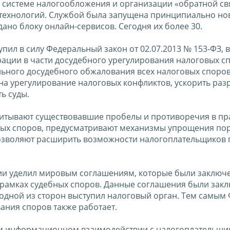
системе налогообложения и организации «обратной свя
технологий. Службой была запущена принципиально но
ано блоку онлайн-сервисов. Сегодня их более 30.
тупил в силу Федеральный закон от 02.07.2013 № 153-ФЗ,
ации в части досудебного урегулирования налоговых сп
ельного досудебного обжалования всех налоговых споро
а урегулирование налоговых конфликтов, ускорить ра
ь суды.
читывают существовавшие пробелы и противоречия в п
вых споров, предусматривают механизмы упрощения по
позволяют расширить возможности налогоплательщиков 
ии уделил мировым соглашениям, которые были заключ
рамках судебных споров. Данные соглашения были зак
о одной из сторон выступил налоговый орган. Тем самым
вания споров также работает.
м информационном взаимодействии с налогоплательщи