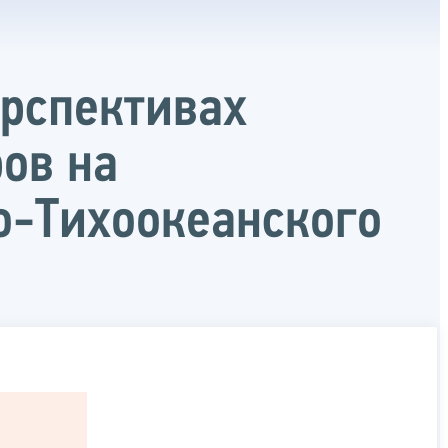
ерспективах
ов на
о-Тихоокеанского