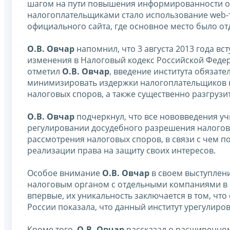
шагом на пути повышения информированности о 
налогоплательщиками стало использование web-
официального сайта, где основное место было отд
О.В. Овчар
напомнил, что 3 августа 2013 года вс
изменения в Налоговый кодекс Российской Федер
отметил
О.В. Овчар
, введение института обязат
минимизировать издержки налогоплательщиков н
налоговых споров, а также существенно разгрузит
О.В. Овчар
подчеркнул, что все нововведения у
регулировании досудебного разрешения налого
рассмотрения налоговых споров, в связи с чем 
реализации права на защиту своих интересов.
Особое внимание
О.В. Овчар
в своем выступлен
налоговым органом с отдельными компаниями в 
впервые, их уникальность заключается в том, чт
России показала, что данный институт урегулиро
Кроме того,
О.В. Овчар
рассказал о расширенно