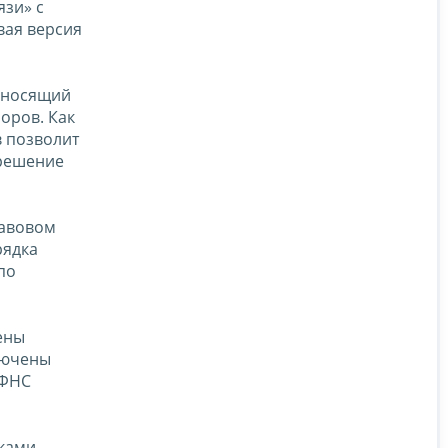
зи» с
вая версия
 вносящий
оров. Как
в позволит
зрешение
равовом
рядка
по
ены
лючены
 ФНС
ками –