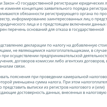
 и Закон «О государственной регистрации юридических л
не изменяя концепцию заявительного порядка регистра
авливаются обязанности регистрирующего органа по пр
реестр, информированию заинтересованных лиц о предс
 юридического лица и о предстоящем включении данных
рен перечень оснований для отказа в государственной
редставлению декларации по налогу на добавленную сто
ицами, не являющимися налогоплательщиками, в случае
ур при осуществлении предпринимательской деятельност
учения, договоров комиссии либо агентских договоров, 
налам связи.
овать пояснения при проведении камеральной налогов
оторой уменьшена сумма налога. При этом налогоплате
 представить выписки из регистров налогового и (или)
рждающие достоверность данных, внесенных в налоговую