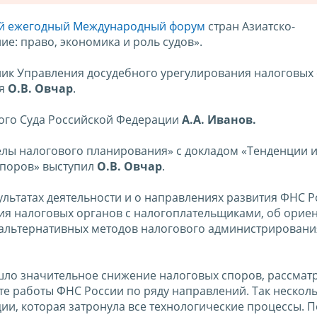
й ежегодный Международный форум
стран Азиатско-
е: право, экономика и роль судов».
ник Управления досудебного урегулирования налоговых
ия
О.В. Овчар
.
ого Суда Российской Федерации
А.А. Иванов.
лы налогового планирования» с докладом «Тенденции 
споров» выступил
О.В. Овчар
.
ультатах деятельности и о направлениях развития ФНС Р
ия налоговых органов с налогоплательщиками, об орие
 альтернативных методов налогового администрировани
ошло значительное снижение налоговых споров, рассмат
ате работы ФНС России по ряду направлений. Так несколь
и, которая затронула все технологические процессы. 