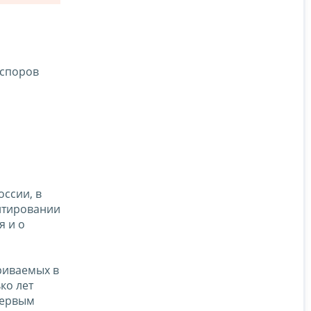
 споров
и
оссии, в
нтировании
я и о
риваемых в
ко лет
Первым