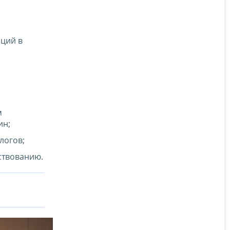
аций в
м
ин;
логов;
ствованию.