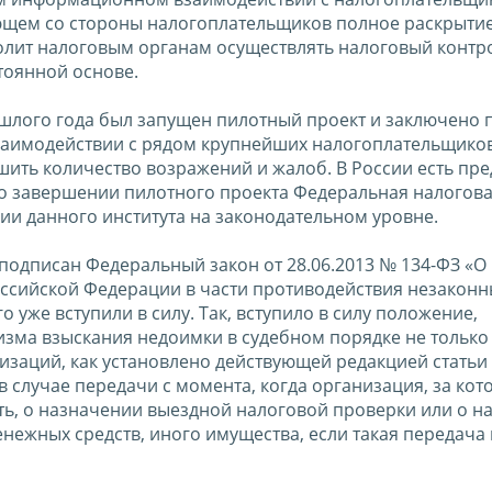
ющем со стороны налогоплательщиков полное раскрыти
олит налоговым органам осуществлять налоговый контр
тоянной основе.
шлого года был запущен пилотный проект и заключено 
имодействии с рядом крупнейших налогоплательщиков
ить количество возражений и жалоб. В России есть пр
По завершении пилотного проекта Федеральная налогова
ии данного института на законодательном уровне.
подписан Федеральный закон от 28.06.2013 № 134-ФЗ «О
оссийской Федерации в части противодействия незакон
уже вступили в силу. Так, вступило в силу положение,
ма взыскания недоимки в судебном порядке не только 
изаций, как установлено действующей редакцией статьи
в случае передачи с момента, когда организация, за кот
ть, о назначении выездной налоговой проверки или о н
нежных средств, иного имущества, если такая передача 