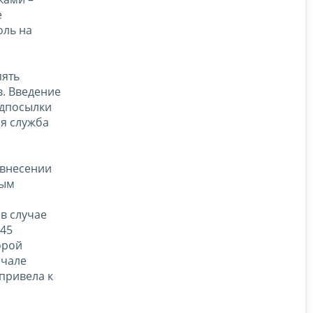
е
оль на
пять
. Введение
едпосылки
я служба
 внесении
ным
в случае
 45
орой
ачале
привела к