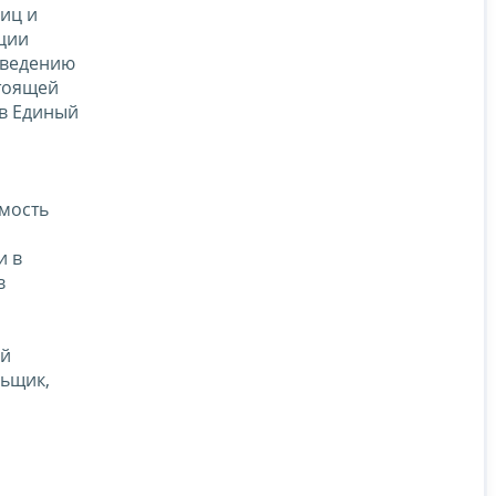
иц и
ции
оведению
тоящей
 в Единый
имость
и в
в
ой
льщик,