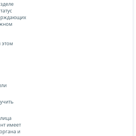
азделе
татус
верждающих
ажном
 этом
или
лучить
 лица
нт имеет
органа и