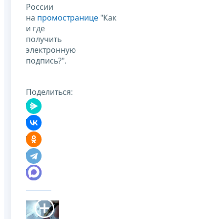
России
на
промостранице
"Как
и где
получить
электронную
подпись?".
Поделиться: