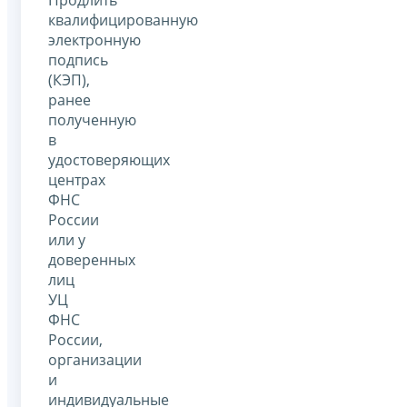
квалифицированную
электронную
подпись
(КЭП),
ранее
полученную
в
удостоверяющих
центрах
ФНС
России
или у
доверенных
лиц
УЦ
ФНС
России,
организации
и
индивидуальные