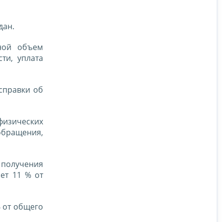
дан.
ной объем
ти, уплата
справки об
физических
 обращения,
 получения
ет 11 % от
 от общего