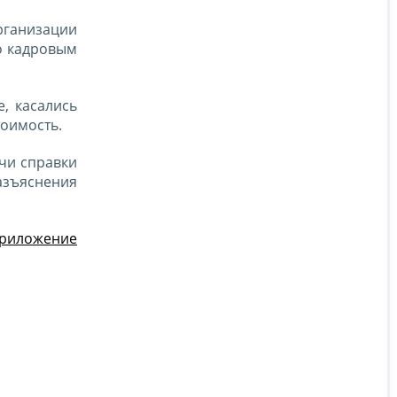
ганизации
о кадровым
, касались
тоимость.
чи справки
азъяснения
риложение