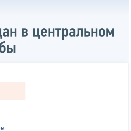
дан в центральном
жбы
бы