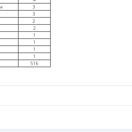
м
3
3
2
2
1
1
1
1
516