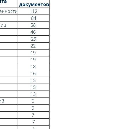
нта
документов
женности
112
84
лиц
58
46
29
22
19
19
18
16
15
15
13
ий
9
9
7
7
4