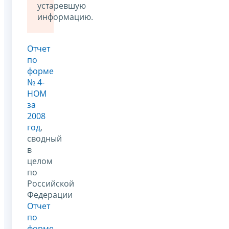
устаревшую
информацию.
Отчет
по
форме
№ 4-
НОМ
за
2008
год
,
сводный
в
целом
по
Российской
Федерации
Отчет
по
форме