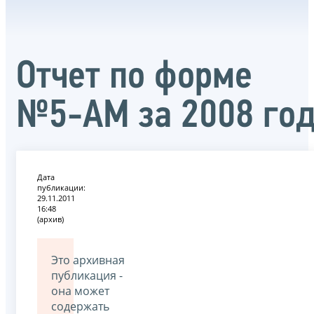
Отчет по форме
№5-АМ за 2008 го
Дата
публикации:
29.11.2011
16:48
(архив)
Это архивная
публикация -
она может
содержать