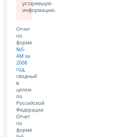
устаревшую
информацию.
Отчет
по
форме
№5-
АМ за
2008
год
,
сводный
в
целом
по
Российской
Федерации
Отчет
по
форме
№5-