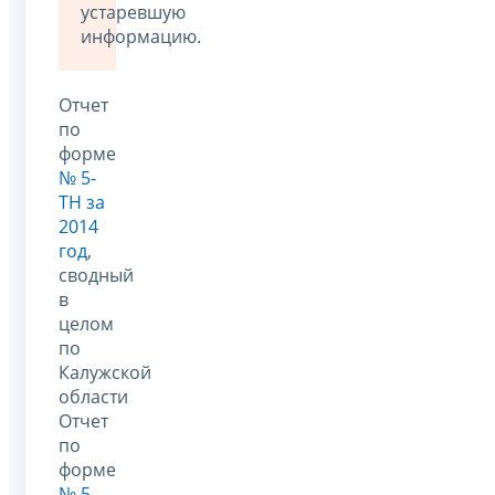
устаревшую
информацию.
Отчет
по
форме
№ 5-
ТН за
2014
год
,
сводный
в
целом
по
Калужской
области
Отчет
по
форме
№ 5-