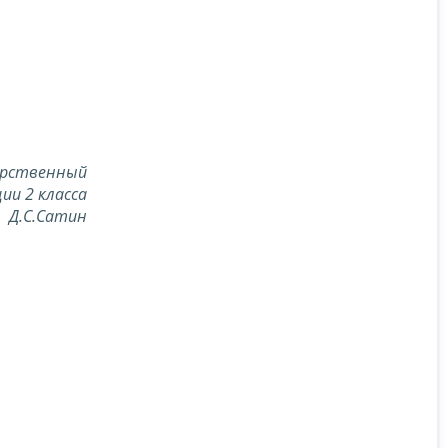
арственный
ии 2 класса
Д.С.Сатин