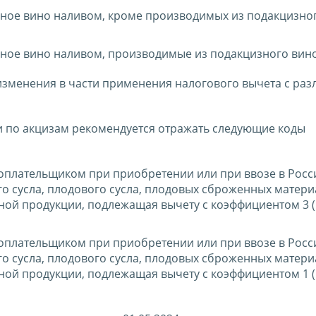
леное вино наливом, кроме производимых из подакцизно
леное вино наливом, производимые из подакцизного вин
ы изменения в части применения налогового вычета с ра
ции по акцизам рекомендуется отражать следующие коды
огоплательщиком при приобретении или при ввозе в Рос
 сусла, плодового сусла, плодовых сброженных матери
ной продукции, подлежащая вычету с коэффициентом 3 (
огоплательщиком при приобретении или при ввозе в Рос
 сусла, плодового сусла, плодовых сброженных матери
ной продукции, подлежащая вычету с коэффициентом 1 (