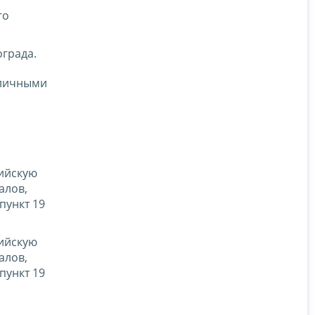
го
ограда.
зличными
сийскую
алов,
пункт 19
сийскую
алов,
пункт 19