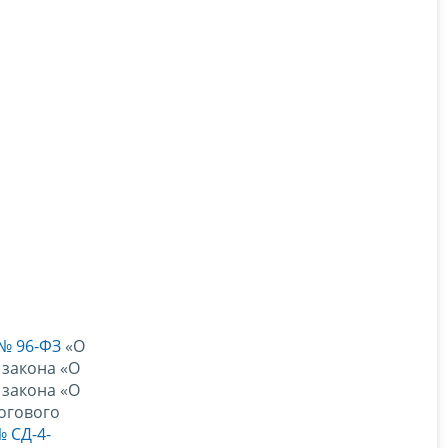
 № 96-ФЗ
«О
 закона «О
 закона «О
огового
№ СД-4-