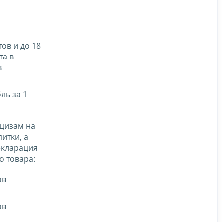
ов и до 18
та в
в
ль за 1
кцизам на
итки, а
екларация
о товара:
ов
ов