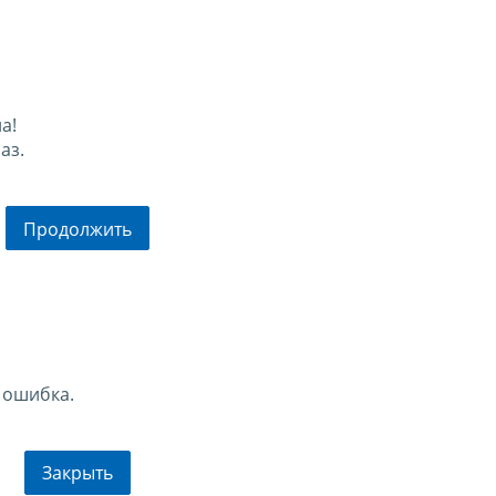
а!
аз.
Продолжить
 ошибка.
Закрыть