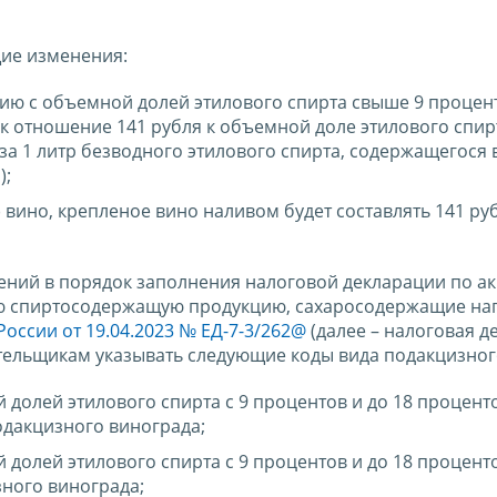
ие изменения:
ию с объемной долей этилового спирта свыше 9 процент
к отношение 141 рубля к объемной доле этилового спир
а 1 литр безводного этилового спирта, содержащегося 
);
 вино, крепленое вино наливом будет составлять 141 руб
нений в порядок заполнения налоговой декларации по а
ую спиртосодержащую продукцию, сахаросодержащие нап
оссии от 19.04.2023 № ЕД-7-3/262@
(далее – налоговая д
тельщикам указывать следующие коды вида подакцизног
й долей этилового спирта с 9 процентов и до 18 процент
дакцизного винограда;
й долей этилового спирта с 9 процентов и до 18 процент
ного винограда;