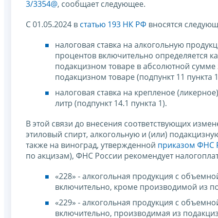
3/3354@
, сообщает следующее.
С 01.05.2024 в
статью 193 НК РФ
вносятся следующ
налоговая ставка на алкогольную продукц
процентов включительно определяется ка
подакцизном товаре в абсолютной сумме з
подакцизном товаре (подпункт 11 пункта 1
налоговая ставка на крепленое (ликерное)
литр (подпункт 14.1 пункта 1).
В этой связи до внесения соответствующих изме
этиловый спирт, алкогольную и (или) подакцизн
также на виноград, утвержденной
приказом ФНС Р
по акцизам), ФНС России рекомендует налогопла
«228» - алкогольная продукция с объемно
включительно, кроме производимой из по
«229» - алкогольная продукция с объемно
включительно, производимая из подакциз