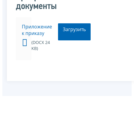
документы
Приложение
Загрузить
к приказу
(DOCX 24
KB)