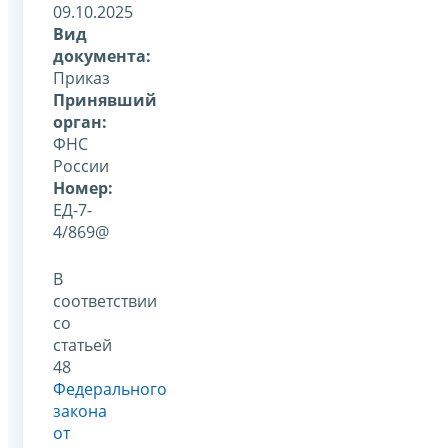
09.10.2025
Вид
документа:
Приказ
Принявший
орган:
ФНС
России
Номер:
ЕД-7-
4/869@
В
соответствии
со
статьей
48
Федерального
закона
от