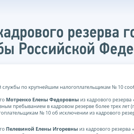
кадрового резерва г
бы Российской Фед
 службы по крупнейшим налогоплательщикам № 10 соо
его
Мотренко Елены Федоровны
из кадрового резерва
вным пребыванием в кадровом резерве более трех лет (
оплательщикам № 10 об исключении из кадрового резер
его
Пелевиной Елены Игоревны
из кадрового резерва 