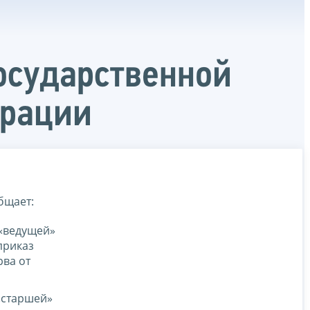
осударственной
ерации
бщает:
 «ведущей»
приказ
ва от
«старшей»