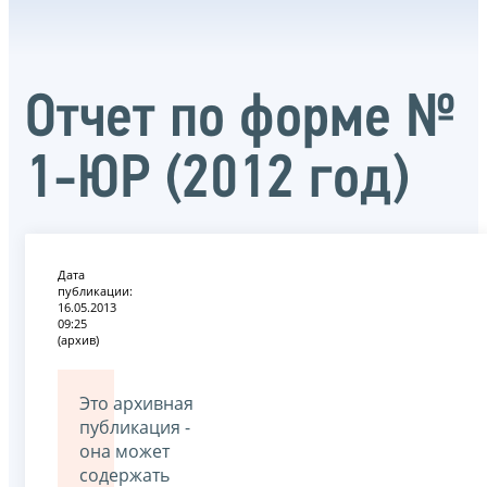
Отчет по форме №
1-ЮР (2012 год)
Дата
публикации:
16.05.2013
09:25
(архив)
Это архивная
публикация -
она может
содержать