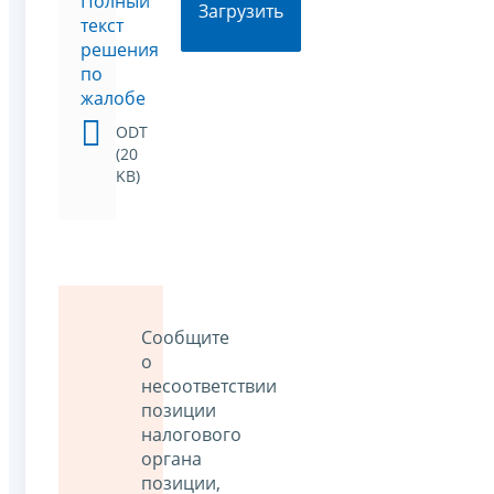
Полный
Загрузить
текст
решения
по
жалобе
ODT
(20
KB)
Сообщите
о
несоответствии
позиции
налогового
органа
позиции,