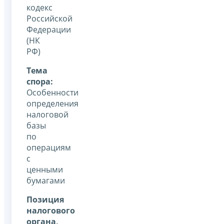
кодекс
Российской
Федерации
(НК
РФ)
Тема
спора:
Особенности
определения
налоговой
базы
по
операциям
с
ценными
бумагами
Позиция
налогового
органа,