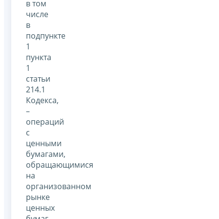
в том
числе
в
подпункте
1
пункта
1
статьи
214.1
Кодекса,
–
операций
с
ценными
бумагами,
обращающимися
на
организованном
рынке
ценных
бумаг.