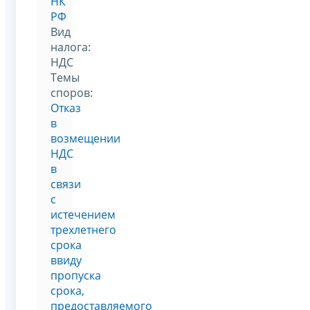
НК
РФ
Вид
налога:
НДС
Темы
споров:
Отказ
в
возмещении
НДС
в
связи
с
истечением
трехлетнего
срока
ввиду
пропуска
срока,
предоставляемого