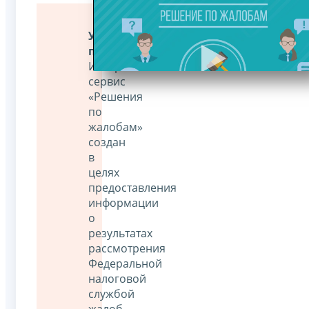
Уважаемые
пользователи!
Интернет-
сервис
«Решения
по
жалобам»
создан
в
целях
предоставления
информации
о
результатах
рассмотрения
Федеральной
налоговой
службой
жалоб