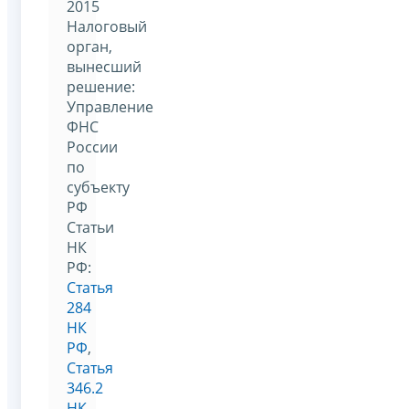
2015
Налоговый
орган,
вынесший
решение:
Управление
ФНС
России
по
субъекту
РФ
Статьи
НК
РФ:
Статья
284
НК
РФ
,
Статья
346.2
НК