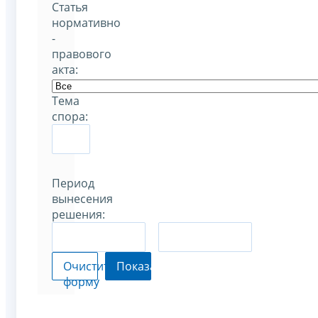
Статья
нормативно
-
правового
акта:
Тема
спора:
Период
вынесения
решения:
–
Очистить
Показать
форму