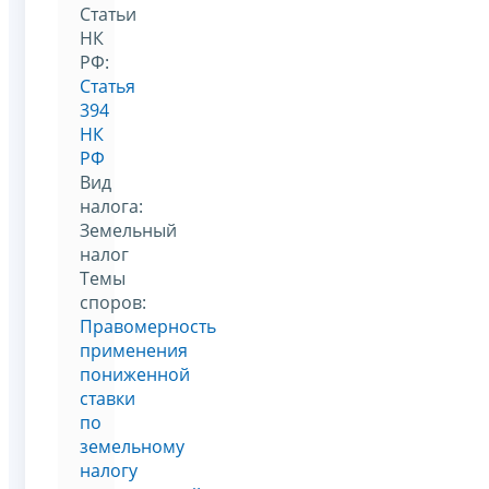
Статьи
НК
РФ:
Статья
394
НК
РФ
Вид
налога:
Земельный
налог
Темы
споров:
Правомерность
применения
пониженной
ставки
по
земельному
налогу