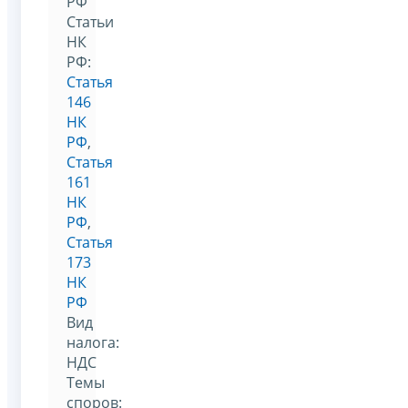
РФ
Статьи
НК
РФ:
Статья
146
НК
РФ
,
Статья
161
НК
РФ
,
Статья
173
НК
РФ
Вид
налога:
НДС
Темы
споров: