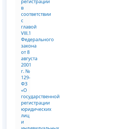
регистрации
в
соответствии
с
главой
VIII.1
Федерального
закона
от 8
августа
2001
г. №
129-
ФЗ
«О
государственной
регистрации
юридических
лиц
и
индивидуальных