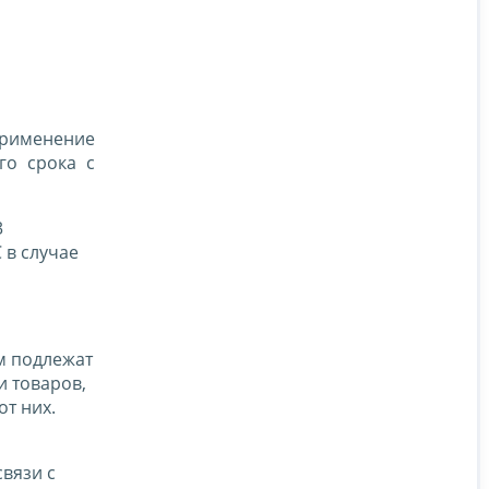
Применение
го срока с
3
 в случае
ам подлежат
 товаров,
от них.
вязи с