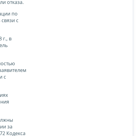
ли отказа.
ации по
 связи с
г., в
ель
ностью
 заявителем
и с
иях
ения
олжны
ии за
72 Кодекса