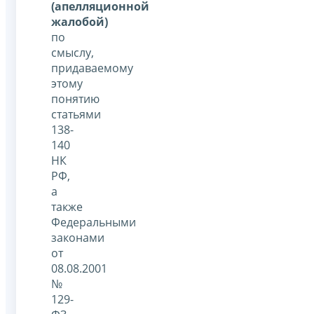
(апелляционной
жалобой)
по
смыслу,
придаваемому
этому
понятию
статьями
138-
140
НК
РФ,
а
также
Федеральными
законами
от
08.08.2001
№
129-