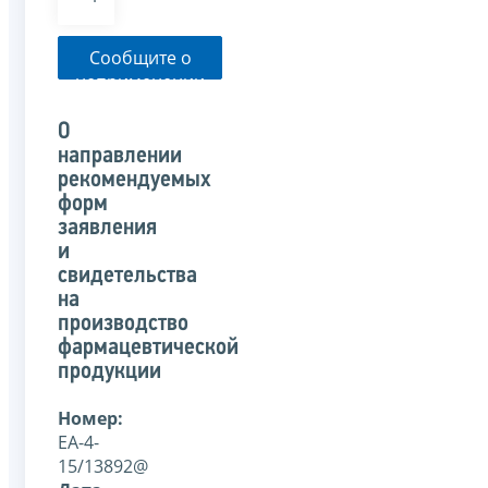
Сообщите о
неприменении
налоговым
органом
О
указанного
направлении
письма
рекомендуемых
форм
заявления
и
свидетельства
на
производство
фармацевтической
продукции
Номер:
ЕА-4-
15/13892@