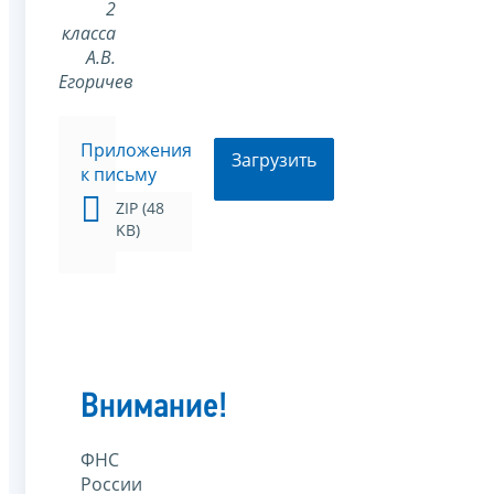
2
класса
А.В.
Егоричев
Приложения
Загрузить
к письму
ZIP (48
KB)
Внимание!
ФНС
России