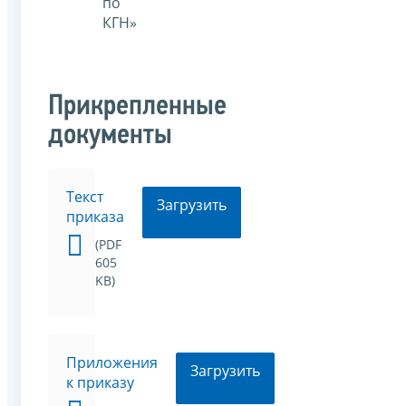
по
КГН»
Прикрепленные
документы
Текст
Загрузить
приказа
(PDF
605
KB)
Приложения
Загрузить
к приказу