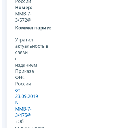
России
Номер:
ММВ-7-
3/572@
Комментарии:
Утратил
актуальность в
связи
с
изданием
Приказа
ФНС
России
от
23.09.2019
N
ММВ-7-
3/475@
«Об
утверждении