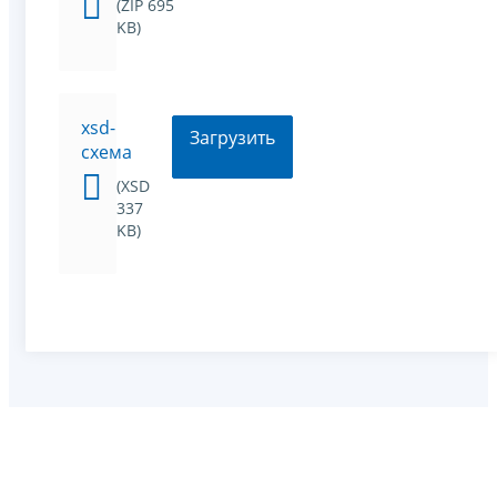
(ZIP 695
KB)
xsd-
Загрузить
схема
(XSD
337
KB)