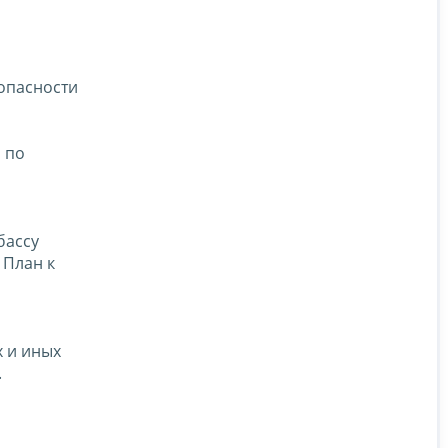
опасности
 по
бассу
 План к
 и иных
.