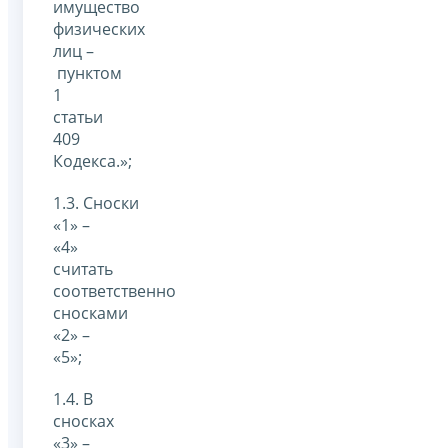
имущество
физических
лиц –
пунктом
1
статьи
409
Кодекса.»;
1.3. Сноски
«1» –
«4»
считать
соответственно
сносками
«2» –
«5»;
1.4. В
сносках
«3» –