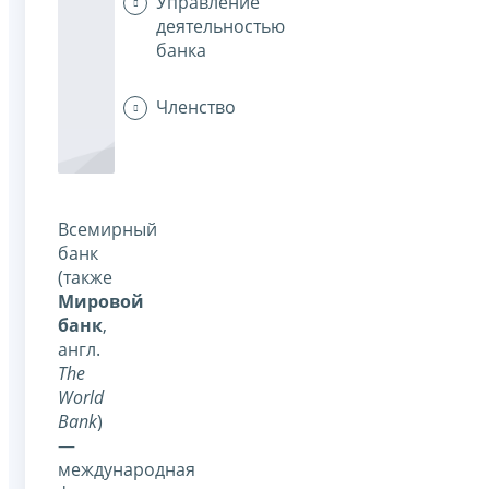
Управление
деятельностью
банка
Членство
Всемирный
банк
(также
Мировой
банк
,
англ.
The
World
Bank
)
—
международная