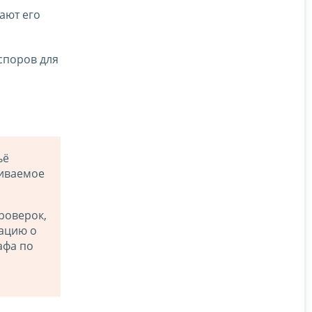
ают его
споров для
ьё
риваемое
роверок,
ацию о
афа по