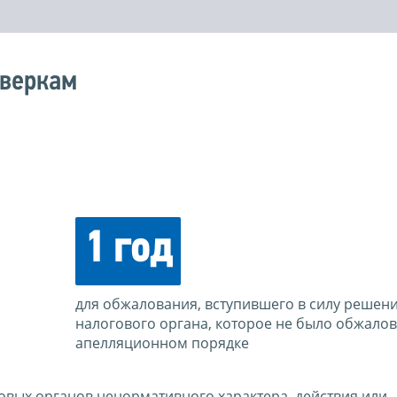
оверкам
1 год
для обжалования, вступившего в силу решен
налогового органа, которое не было обжалов
апелляционном порядке
овых органов ненормативного характера, действия или