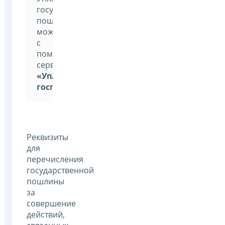
государственную
пошлину
можно
с
помощью
сервиса
«Уплата
госпошлины»
Реквизиты
для
перечисления
государственной
пошлины
за
совершение
действий,