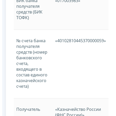
БИК банка
«017003983»
получателя
средств (БИК
ТОФК)
№ счета банка
«40102810445370000059»
получателя
средств (номер
банковского
счета,
входящего в
состав единого
казначейского
счета)
Получатель
«Казначейство России
(ФНС России)»