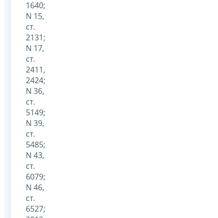
1640;
N 15,
ст.
2131;
N 17,
ст.
2411,
2424;
N 36,
ст.
5149;
N 39,
ст.
5485;
N 43,
ст.
6079;
N 46,
ст.
6527;