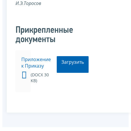
И.Э.Торосов
Прикрепленные
документы
Приложение
Загрузить
к Приказу
(DOCX 30
KB)