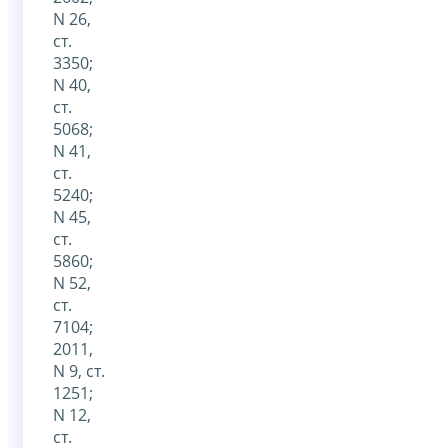
N 26,
ст.
3350;
N 40,
ст.
5068;
N 41,
ст.
5240;
N 45,
ст.
5860;
N 52,
ст.
7104;
2011,
N 9, ст.
1251;
N 12,
ст.