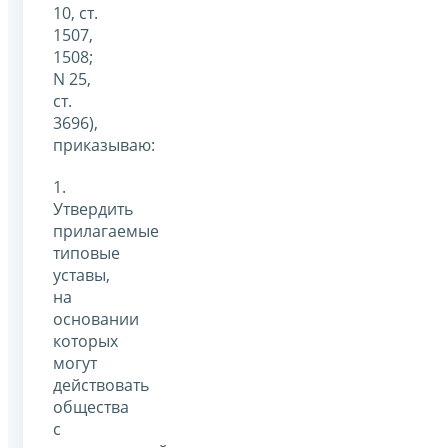
10, ст.
1507,
1508;
N 25,
ст.
3696),
приказываю:
1.
Утвердить
прилагаемые
типовые
уставы,
на
основании
которых
могут
действовать
общества
с