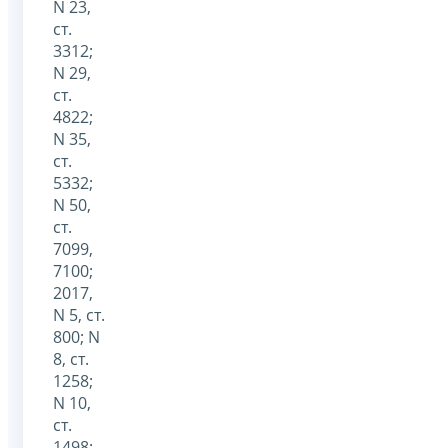
N 23,
ст.
3312;
N 29,
ст.
4822;
N 35,
ст.
5332;
N 50,
ст.
7099,
7100;
2017,
N 5, ст.
800; N
8, ст.
1258;
N 10,
ст.
1498;