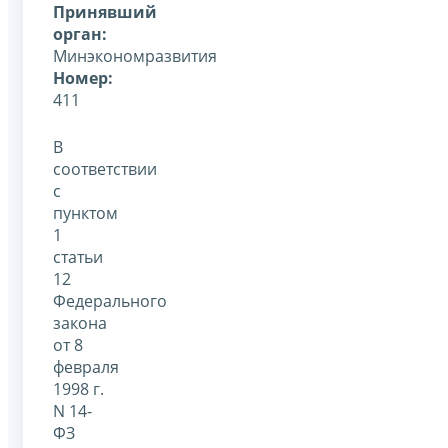
Принявший
орган:
Минэкономразвития
Номер:
411
В
соответствии
с
пунктом
1
статьи
12
Федерального
закона
от 8
февраля
1998 г.
N 14-
ФЗ