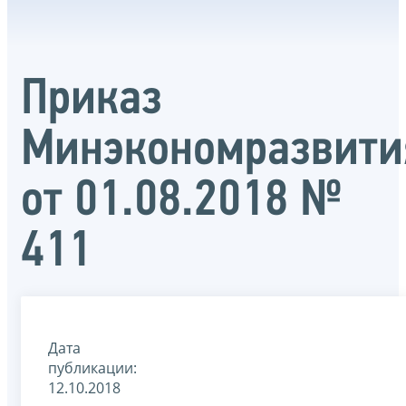
Приказ
Минэкономразвити
от 01.08.2018 №
411
Дата
публикации:
12.10.2018