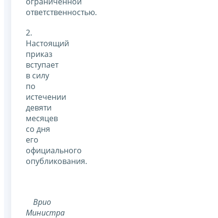
ограниченной
ответственностью.
2.
Настоящий
приказ
вступает
в силу
по
истечении
девяти
месяцев
со дня
его
официального
опубликования.
Врио
Министра