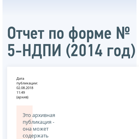
Отчет по форме №
5-НДПИ (2014 год)
Дата
публикации:
02.08.2018
11:49
(архив)
Это архивная
публикация -
она может
содержать